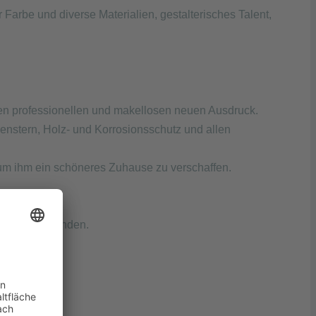
Farbe und diverse Materialien, gestalterisches Talent,
en professionellen und makellosen neuen Ausdruck.
enstern, Holz- und Korrosionsschutz und allen
um ihm ein schöneres Zuhause zu verschaffen.
 und mit Kunden.