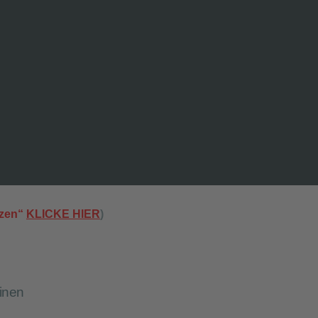
tzen“
KLICKE HIER
)
inen