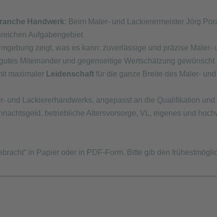
Branche Handwerk
: Beim Maler- und Lackierermeister Jörg Por
sreichen Aufgabengebiet
gebung zeigt, was es kann: zuverlässige und präzise Maler- un
 gutes Miteinander und gegenseitige Wertschätzung gewünscht i
it maximaler
Leidenschaft
für die ganze Breite des Maler- un
ler- und Lackiererhandwerks, angepasst an die Qualifikation un
hnachtsgeld, betriebliche Altersvorsorge, VL, eigenes und hochw
gebracht“ in Papier oder in PDF-Form. Bitte gib den frühestmöglic