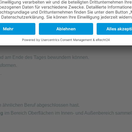
en und Fassaden aller Art.
rbeiten, Renovierungsarbeiten oder Instandhaltungsarbeiten. 
uriert
organisieren.
ten, bei dem die Entscheidungswege kurz sind.
iten, dafür bei weniger Arbeitsaufkommen Stunden abzufeiern.
sere Firmenautos.
d am Ende des Tages bewundern können.
sformen.
!
.
m ähnlichen Beruf abgeschlossen hast.
ng
im Bereich Oberflächen im Innen- und Außenbereich sammeln 