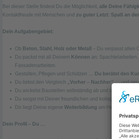
Bei dieser Stelle findest Du die Möglichkeit,
alle Deine Fähig
Kontaktfreude mit Menschen und
zu guter Letzt: Spaß an der
Dein Aufgabengebiet:
Ob
Beton, Stahl, Holz oder Metall
– Du verpasst allen 
Du packst mit all Deinem
Können
an: Spachtelarbeiten,
Fassadenarbeiten.
Gestalten, Pflegen und Schützen …
Du berätst den K
Du liebst den Vergleich
„Vorher – Nachher“
… und gera
Du wickelst Baustellen selbständig ab und bleibst jederz
Du sorgst mit Deiner freundlichen und kollegialen Art f
Dir liegt Deine eigene
Weiterbildung
am Herzen.
Dein Profil – Du …