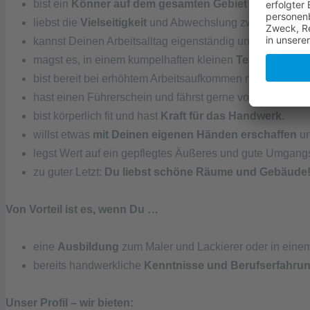
bist ein
Könner auf dem gesamten Gebiet
Wände, Deck
liebst die
Vielseitigkeit
und Abwechslung zwischen Malera
kannst Deinen Arbeitsalltag eigenständig und top
strukt
magst es, in einem kumpelhaften kleinen
Team
zu arbei
bist bereit bei erhöhtem Arbeitsaufkommen mehr zu arbe
hast einen Führerschein und fährst gerne vorbildlich un
bist körperlich fit und hast
Kraft für das Handwerk
.
willst etwas
mit Deinen eigenen Händen erschaffen
un
legst Wert auf ein gepflegtes Äußeres und gute Umgang
zu guter Letzt:
Du liebst schöne Räume und Gebäude
Von Vorteil ist es, wenn Du …
eine
Ausbildung
zum Maler und Lackierer oder in eine
bereits handwerkliche
Kenntnisse und Berufserfahru
Unser Profil – wir bieten: