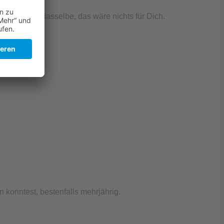
Jeden Tag dasselbe, das wäre nichts für Dich.
konntest, bestenfalls mehrjährig.