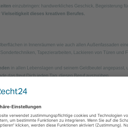
keiten
einzubringen: handwerkliches Geschick, Begeisterung für 
 Vielseitigkeit dieses kreativen Berufes.
Oberflächen in Innenräumen wie auch allen Außenfassaden ein
 Sondertechniken, Tapezierarbeiten, Lackieren von Türen und F
unden
in allen Lebenslagen und seinem Geldbeutel angepasst, 
de das freut Dich jeden Tag, diesen Beruf auszuüben.
eit im
Zeitplan
.
ür eine gute Kommunikation und
reibungslose Abläufe
– im Team