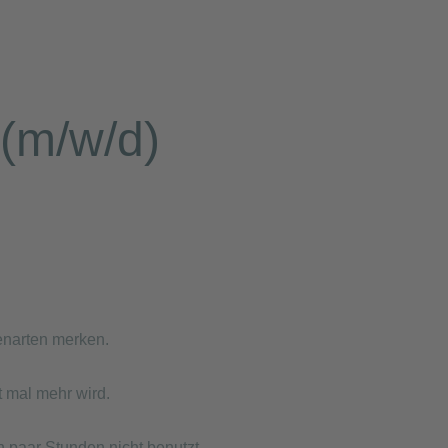
 (m/w/d)
enarten merken.
t mal mehr wird.
paar Stunden nicht benutzt.